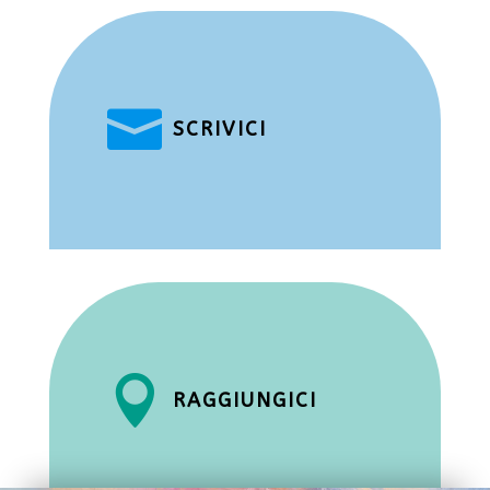

SCRIVICI

RAGGIUNGICI