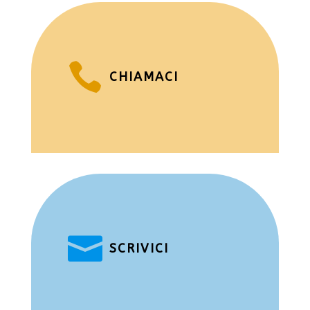

CHIAMACI

SCRIVICI